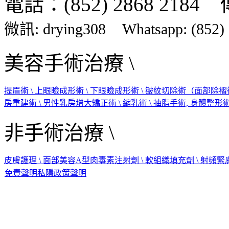
電話：(852) 2868 2184 傳
微訊: drying308
Whatsapp:
(852)
美容手術治療 \
提眉術 \
上眼瞼成形術 \
下眼瞼成形術 \
皺紋切除術（面部除褶術
房重建術 \
男性乳房增大矯正術 \
縮乳術 \
抽脂手術, 身體整形術 
非手術治療 \
皮膚護理 \
面部美容A型肉毒素注射劑 \
軟組織填充劑 \
射頻緊膚
免責聲明
私隱政策聲明