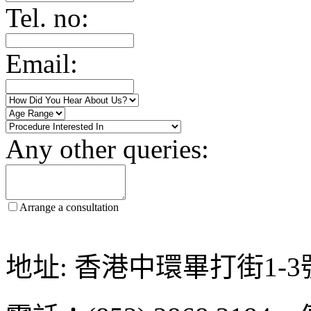
Tel. no:
Email:
Any other queries:
Arrange a consultation
地址: 香港中環畢打街1-3