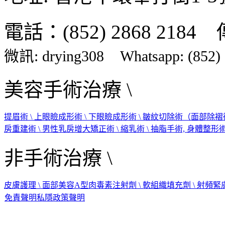
電話：(852) 2868 2184 傳
微訊: drying308
Whatsapp:
(852)
美容手術治療 \
提眉術 \
上眼瞼成形術 \
下眼瞼成形術 \
皺紋切除術（面部除褶術
房重建術 \
男性乳房增大矯正術 \
縮乳術 \
抽脂手術, 身體整形術 
非手術治療 \
皮膚護理 \
面部美容A型肉毒素注射劑 \
軟組織填充劑 \
射頻緊膚
免責聲明
私隱政策聲明