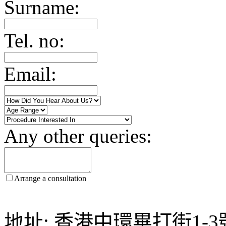
Surname:
Tel. no:
Email:
Any other queries:
Arrange a consultation
地址: 香港中環畢打街1-3